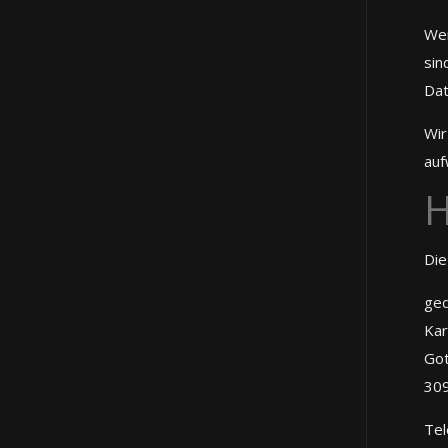
Wen
sin
Dat
Wir
auf
H
Die
ged
Kar
Got
30
Tel