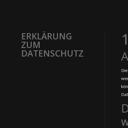
1
ERKLÄRUNG
ZUM
DATENSCHUTZ
A
Die
wen
kön
Dat
D
W