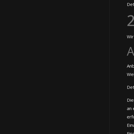
Det
2
Wir
A
Anb
Web
Det
Die
an 
erf
Ein
Fin