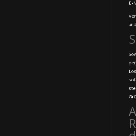
E-M
Ver
und
S
Sow
per
Lös
sof
ste
Grü
A
R
d