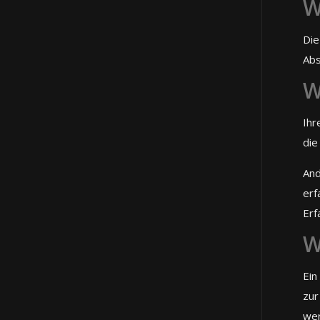
W
Die
Abs
W
Ihr
die
And
erf
Erf
W
Ein
zur
wer